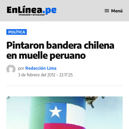
Saltar
Menú
al
Periodismo
contenido
en Línea
PUBLICADO
POLÍTICA
EN
Pintaron bandera chilena
en muelle peruano
por
Redacción Lima
3 de febrero del 2012 - 22:17:25