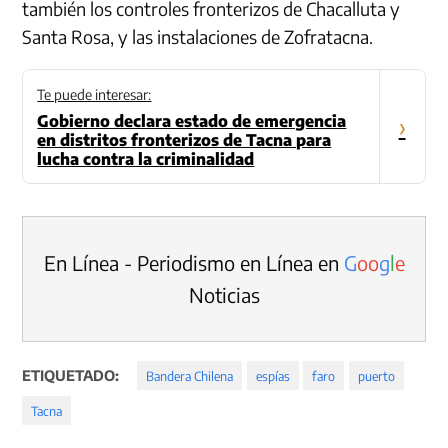
también los controles fronterizos de Chacalluta y
Santa Rosa, y las instalaciones de Zofratacna.
Te puede interesar:
Gobierno declara estado de emergencia
›
en distritos fronterizos de Tacna para
lucha contra la criminalidad
En Línea - Periodismo en Línea en
G
o
o
g
l
e
Noticias
ETIQUETADO:
Bandera Chilena
espías
faro
puerto
Tacna