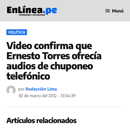
Saltar
Menú
al
Periodismo
contenido
en Línea
PUBLICADO
POLÍTICA
EN
Video confirma que
Ernesto Torres ofrecía
audios de chuponeo
telefónico
por
Redacción Lima
30 de marzo del 2012 - 13:04:39
Artículos relacionados