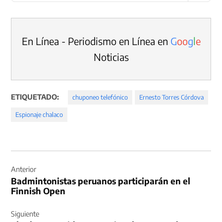
En Línea - Periodismo en Línea en
G
o
o
g
l
e
Noticias
ETIQUETADO:
chuponeo telefónico
Ernesto Torres Córdova
Espionaje chalaco
Navegación
de
Anterior
Badmintonistas peruanos participarán en el
entradas
Finnish Open
Siguiente