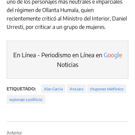
uno de los personajes más neutrales e imparciales
del régimen de Ollanta Humala, quien
recientemente criticó al Ministro del Interior, Daniel
Urresti, por criticar a un grupo de mujeres.
En Línea - Periodismo en Línea en
G
o
o
g
l
e
Noticias
ETIQUETADO:
Alan García
Ana Jara
chuponeo telefónico
espionaje a políticos
Navegación
de
Anterior