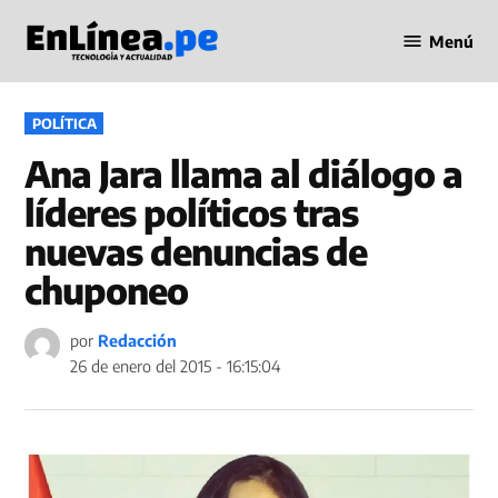
Saltar
Menú
al
Periodismo
contenido
en Línea
PUBLICADO
POLÍTICA
EN
Ana Jara llama al diálogo a
líderes políticos tras
nuevas denuncias de
chuponeo
por
Redacción
26 de enero del 2015 - 16:15:04