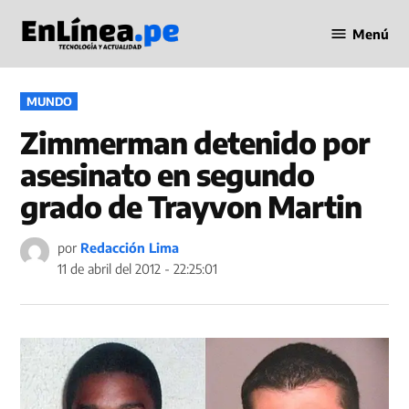
Saltar
Menú
al
Periodismo
contenido
en Línea
PUBLICADO
MUNDO
EN
Zimmerman detenido por
asesinato en segundo
grado de Trayvon Martin
por
Redacción Lima
11 de abril del 2012 - 22:25:01