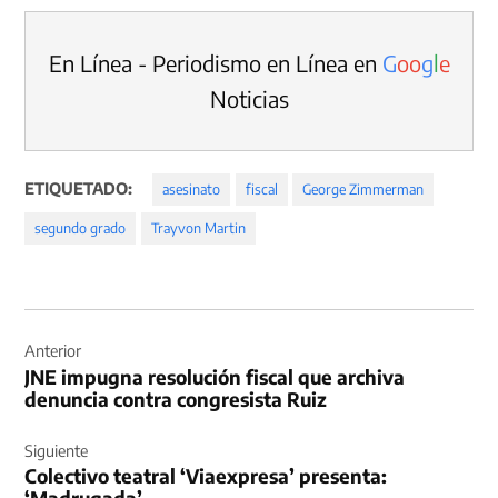
En Línea - Periodismo en Línea en
G
o
o
g
l
e
Noticias
ETIQUETADO:
asesinato
fiscal
George Zimmerman
segundo grado
Trayvon Martin
Navegación
de
Anterior
JNE impugna resolución fiscal que archiva
entradas
denuncia contra congresista Ruiz
Siguiente
Colectivo teatral ‘Viaexpresa’ presenta: