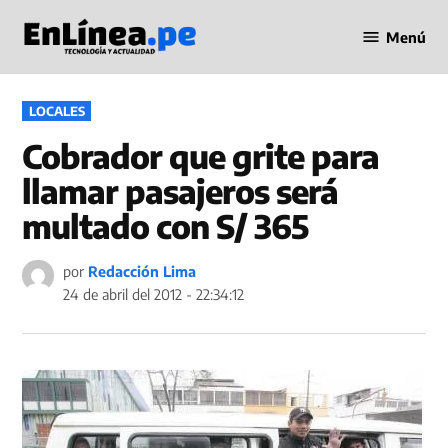
Saltar
Menú
al
Periodismo
contenido
en Línea
PUBLICADO
LOCALES
EN
Cobrador que grite para
llamar pasajeros será
multado con S/ 365
por
Redacción Lima
24 de abril del 2012 - 22:34:12