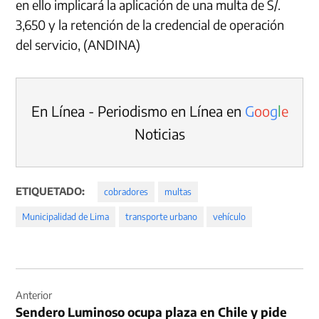
en ello implicará la aplicación de una multa de S/.
3,650 y la retención de la credencial de operación
del servicio, (ANDINA)
En Línea - Periodismo en Línea en
G
o
o
g
l
e
Noticias
ETIQUETADO:
cobradores
multas
Municipalidad de Lima
transporte urbano
vehículo
Navegación
de
Anterior
Sendero Luminoso ocupa plaza en Chile y pide
entradas