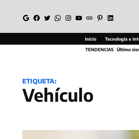
Saltar
al
Google
Facebook
Twitter
Whatsapp
Instagram
YouTube
Web
Pinterest
Linkedin
contenido
Inicio
Tecnología e inte
TENDENCIAS
Último si
ETIQUETA:
vehículo