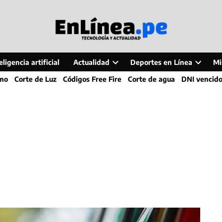
ligencia artificial
Actualidad
Deportes en Línea
Mi
Open
Open
smo
Corte de Luz
Códigos Free Fire
Corte de agua
DNI vencid
dropdown
dropdo
menu
menu