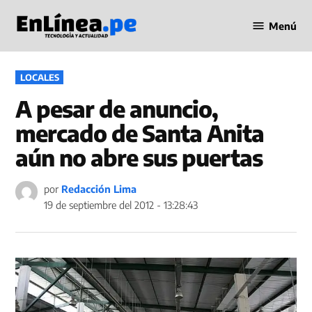
Saltar
Menú
al
Periodismo
contenido
en Línea
PUBLICADO
LOCALES
EN
A pesar de anuncio,
mercado de Santa Anita
aún no abre sus puertas
por
Redacción Lima
19 de septiembre del 2012 - 13:28:43