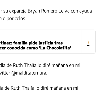
or su expareja
Bryan Romero Leiva
con ayuda
 o por celos.
›
ínez: familia pide justicia tras
cer conocida como ‘La Chocolatita’
dia de Ruth Thalía lo diré mañana en mi
witter @malditaternura.
ia de Ruth Thalía lo diré mañana en mi