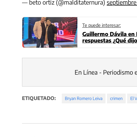
— beto ortiz (@malditaternura)
septiembre 
Te puede interesar:
Guillermo Dávila en 
respuestas ¿Qué dijo
En Línea - Periodismo 
ETIQUETADO:
Bryan Romero Leiva
crimen
El 
Navegación