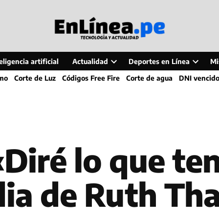
ligencia artificial
Actualidad
Deportes en Línea
Mi
Open
Open
smo
Corte de Luz
Códigos Free Fire
Corte de agua
DNI vencid
dropdown
dropdo
menu
menu
«Diré lo que te
dia de Ruth Tha