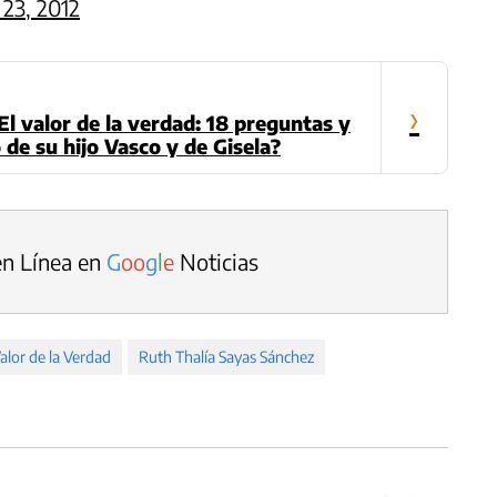
23, 2012
›
El valor de la verdad: 18 preguntas y
 de su hijo Vasco y de Gisela?
en Línea en
G
o
o
g
l
e
Noticias
Valor de la Verdad
Ruth Thalía Sayas Sánchez