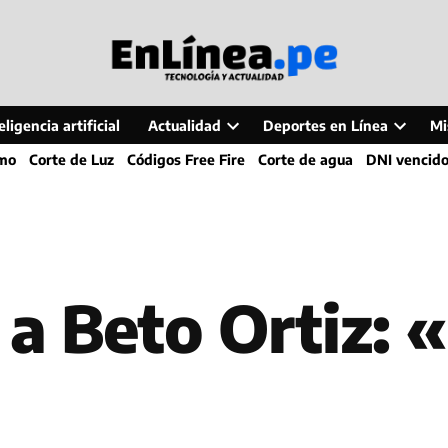
ligencia artificial
Actualidad
Deportes en Línea
Mi
Open
Open
smo
Corte de Luz
Códigos Free Fire
Corte de agua
DNI vencid
dropdown
dropdo
menu
menu
a Beto Ortiz: «