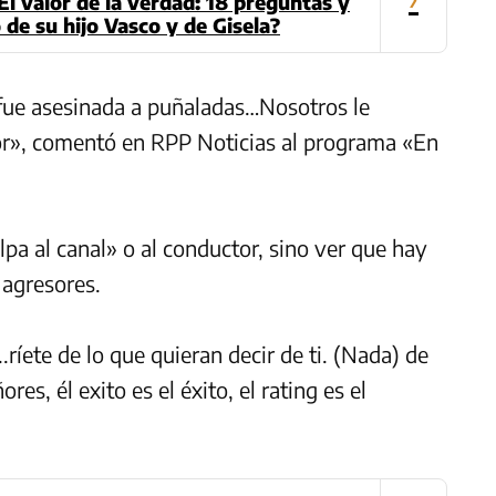
El valor de la verdad: 18 preguntas y
 de su hijo Vasco y de Gisela?
fue asesinada a puñaladas…Nosotros le
sor», comentó en RPP Noticias al programa «En
pa al canal» o al conductor, sino ver que hay
 agresores.
..ríete de lo que quieran decir de ti. (Nada) de
res, él exito es el éxito, el rating es el