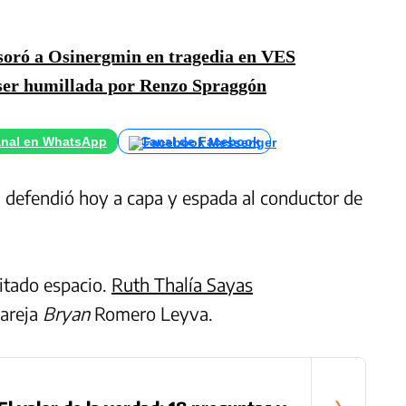
soró a Osinergmin en tragedia en VES
ser humillada por Renzo Spraggón
nal en WhatsApp
Canal de Facebook
 defendió hoy a capa y espada al conductor de
citado espacio.
Ruth Thalía Sayas
pareja
Bryan
Romero Leyva.
›