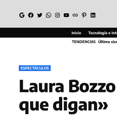
Saltar
al
Google
Facebook
Twitter
Whatsapp
Instagram
YouTube
Web
Pinterest
Linkedin
contenido
Inicio
Tecnología e inte
TENDENCIAS
Último si
PUBLICADO
ESPECTÁCULOS
EN
Laura Bozzo 
que digan»