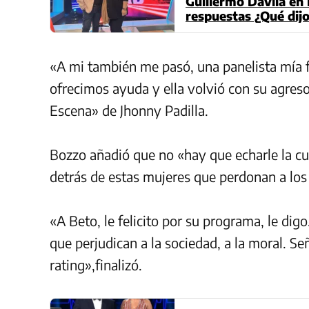
Guillermo Dávila en 
respuestas ¿Qué dijo
«A mi también me pasó, una panelista mía 
ofrecimos ayuda y ella volvió con su agre
Escena» de
Jhonny Padilla.
Bozzo añadió que no «hay que echarle la cul
detrás de estas mujeres que perdonan a los
«A Beto, le felicito por su programa, le digo
que perjudican a la sociedad, a la moral. Seño
rating»,finalizó.