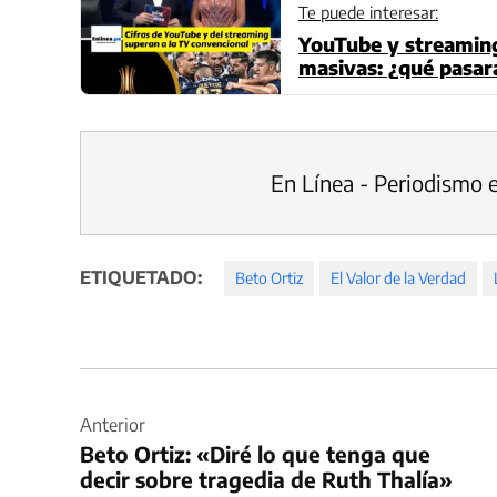
Te puede interesar:
YouTube y streaming
masivas: ¿qué pasará
En Línea - Periodismo 
ETIQUETADO:
Beto Ortiz
El Valor de la Verdad
Navegación
de
Anterior
Beto Ortiz: «Diré lo que tenga que
entradas
decir sobre tragedia de Ruth Thalía»