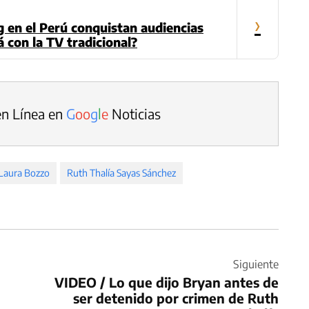
›
 en el Perú conquistan audiencias
 con la TV tradicional?
en Línea en
G
o
o
g
l
e
Noticias
Laura Bozzo
Ruth Thalía Sayas Sánchez
Siguiente
VIDEO / Lo que dijo Bryan antes de
ser detenido por crimen de Ruth