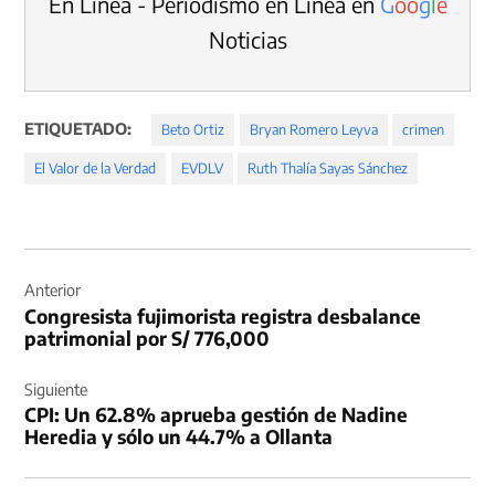
En Línea - Periodismo en Línea en
G
o
o
g
l
e
Noticias
ETIQUETADO:
Beto Ortiz
Bryan Romero Leyva
crimen
El Valor de la Verdad
EVDLV
Ruth Thalía Sayas Sánchez
Navegación
de
Anterior
Congresista fujimorista registra desbalance
entradas
patrimonial por S/ 776,000
Siguiente
CPI: Un 62.8% aprueba gestión de Nadine
Heredia y sólo un 44.7% a Ollanta