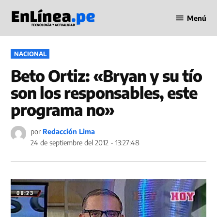
Saltar
Menú
al
Periodismo
contenido
en Línea
PUBLICADO
NACIONAL
EN
Beto Ortiz: «Bryan y su tío
son los responsables, este
programa no»
por
Redacción Lima
24 de septiembre del 2012 - 13:27:48