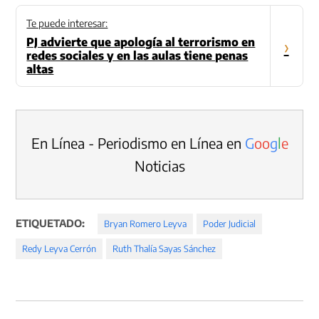
Te puede interesar:
PJ advierte que apología al terrorismo en
›
redes sociales y en las aulas tiene penas
altas
En Línea - Periodismo en Línea en
G
o
o
g
l
e
Noticias
ETIQUETADO:
Bryan Romero Leyva
Poder Judicial
Redy Leyva Cerrón
Ruth Thalía Sayas Sánchez
Navegación