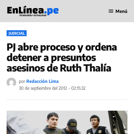
Saltar
Menú
al
Periodismo
contenido
en Línea
PUBLICADO
JUDICIAL
EN
PJ abre proceso y ordena
detener a presuntos
asesinos de Ruth Thalía
por
Redacción Lima
30 de septiembre del 2012 - 02:15:32