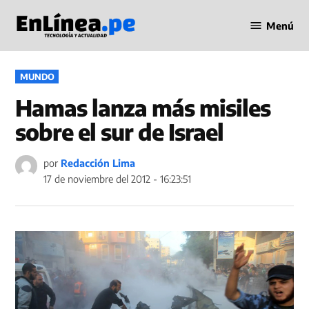
Saltar
Menú
al
Periodismo
contenido
en Línea
PUBLICADO
MUNDO
EN
Hamas lanza más misiles
sobre el sur de Israel
por
Redacción Lima
17 de noviembre del 2012 - 16:23:51