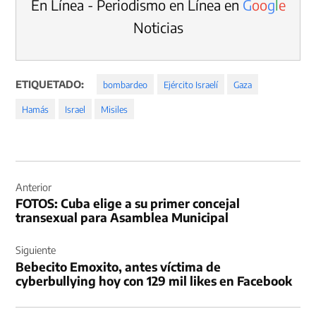
En Línea - Periodismo en Línea en
G
o
o
g
l
e
Noticias
ETIQUETADO:
bombardeo
Ejército Israelí
Gaza
Hamás
Israel
Misiles
Navegación
de
Anterior
FOTOS: Cuba elige a su primer concejal
entradas
transexual para Asamblea Municipal
Siguiente
Bebecito Emoxito, antes víctima de
cyberbullying hoy con 129 mil likes en Facebook