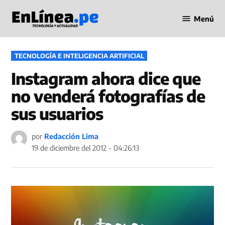
Saltar
Menú
al
Periodismo
contenido
en Línea
PUBLICADO
TECNOLOGÍA E INTELIGENCIA ARTIFICIAL
EN
Instagram ahora dice que
no venderá fotografías de
sus usuarios
por
Redacción Lima
19 de diciembre del 2012 - 04:26:13