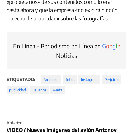
«propietarios» de sus contenidos como lo eran
hasta ahora y que la empresa «no exigirá ningún
derecho de propiedad» sobre las fotografías.
En Línea - Periodismo en Línea en
G
o
o
g
l
e
Noticias
ETIQUETADO:
Facebook
fotos
Instagram
Perjuicio
publicidad
usuarios
venta
Navegación
de
Anterior
VIDEO / Nuevas imágenes del avión Antonov
entradas