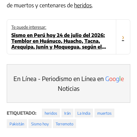
de muertos y centenares de
heridos
.
Te puede interesar:
Sismo en Perú hoy 24 de julio del 2026:
›
Temblor en Huánuco, Huacho, Tacna,
Arequipa, Junín y Moquegua, según el
IGP
En Línea - Periodismo en Línea en
G
o
o
g
l
e
Noticias
ETIQUETADO:
heridos
Irán
La India
muertos
Pakistán
Sismo hoy
Terremoto