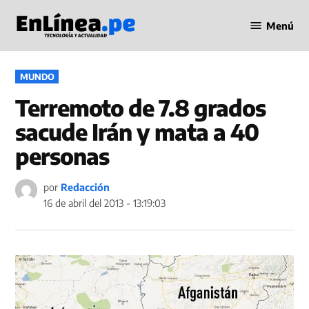
Saltar
Menú
al
Periodismo
contenido
en Línea
PUBLICADO
MUNDO
EN
Terremoto de 7.8 grados
sacude Irán y mata a 40
personas
por
Redacción
16 de abril del 2013 - 13:19:03