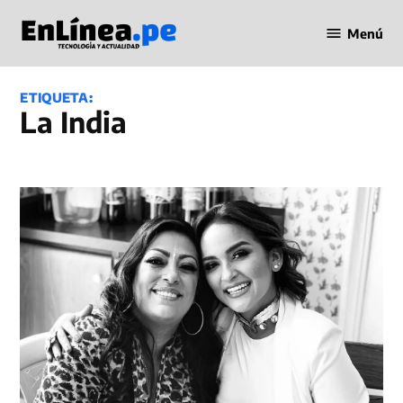
Saltar
Menú
al
Periodismo
contenido
en Línea
ETIQUETA:
La India