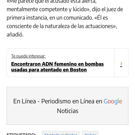
«Me parece que el acusado está alerta,
mentalmente competente y lúcido», dijo el juez de
primera instancia, en un comunicado.
«Él es
consciente de la naturaleza de las actuaciones»,
añadió.
Te puede interesar:
›
Encontraron ADN femenino en bombas
usadas para atentado en Boston
En Línea - Periodismo en Línea en
G
o
o
g
l
e
Noticias
ETIQUETADO:
Atentado en Boston
declara