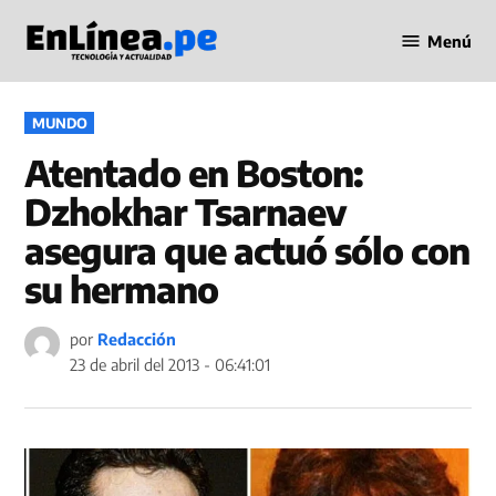
Saltar
Menú
al
Periodismo
contenido
en Línea
PUBLICADO
MUNDO
EN
Atentado en Boston:
Dzhokhar Tsarnaev
asegura que actuó sólo con
su hermano
por
Redacción
23 de abril del 2013 - 06:41:01