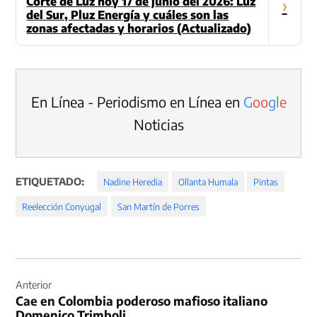
Corte de Luz hoy 17 de junio del 2026: Luz
›
del Sur, Pluz Energía y cuáles son las
zonas afectadas y horarios (Actualizado)
En Línea - Periodismo en Línea en
G
o
o
g
l
e
Noticias
ETIQUETADO:
Nadine Heredia
Ollanta Humala
Pintas
Reelección Conyugal
San Martín de Porres
Navegación
de
Anterior
Cae en Colombia poderoso mafioso italiano
entradas
Domenico Trimboli