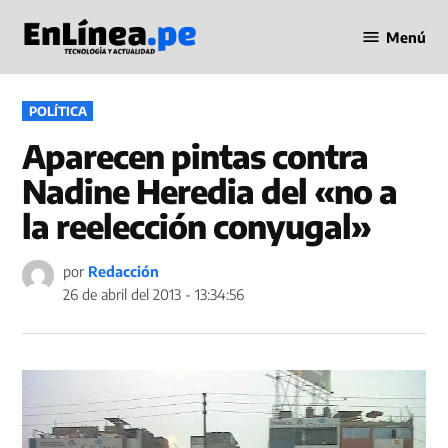
Saltar
Menú
al
Periodismo
contenido
en Línea
PUBLICADO
POLÍTICA
EN
Aparecen pintas contra
Nadine Heredia del «no a
la reelección conyugal»
por
Redacción
26 de abril del 2013 - 13:34:56