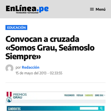
Saltar
Menú
al
Periodismo
contenido
en Línea
PUBLICADO
EDUCACIÓN
EN
Convocan a cruzada
«Somos Grau, Seámoslo
Siempre»
por
Redacción
15 de mayo del 2013 - 02:33:55