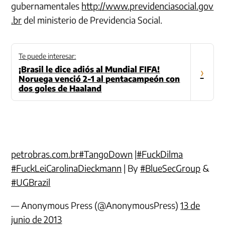
gubernamentales
http://www.
previdenciasocial.gov
.br
del ministerio de Previdencia Social.
Te puede interesar:
¡Brasil le dice adiós al Mundial FIFA!
›
Noruega venció 2-1 al pentacampeón con
dos goles de Haaland
petrobras.com.br
#TangoDown
|
#FuckDilma
#FuckLeiCarolinaDieckmann
| By
#BlueSecGroup
&
#UGBrazil
— Anonymous Press (@AnonymousPress)
13 de
junio de 2013