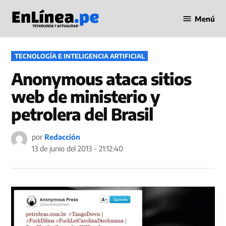
Saltar
Menú
al
Periodismo
contenido
en Línea
PUBLICADO
TECNOLOGÍA E INTELIGENCIA ARTIFICIAL
EN
Anonymous ataca sitios
web de ministerio y
petrolera del Brasil
por
Redacción
13 de junio del 2013 - 21:12:40