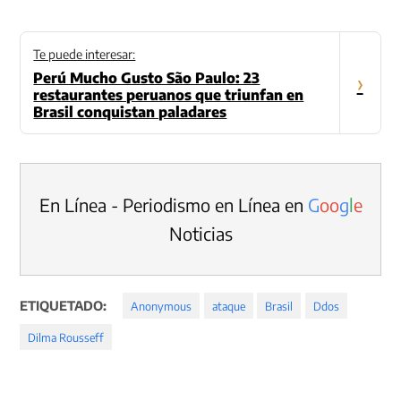
Te puede interesar:
Perú Mucho Gusto São Paulo: 23
›
restaurantes peruanos que triunfan en
Brasil conquistan paladares
En Línea - Periodismo en Línea en
G
o
o
g
l
e
Noticias
ETIQUETADO:
Anonymous
ataque
Brasil
Ddos
Dilma Rousseff