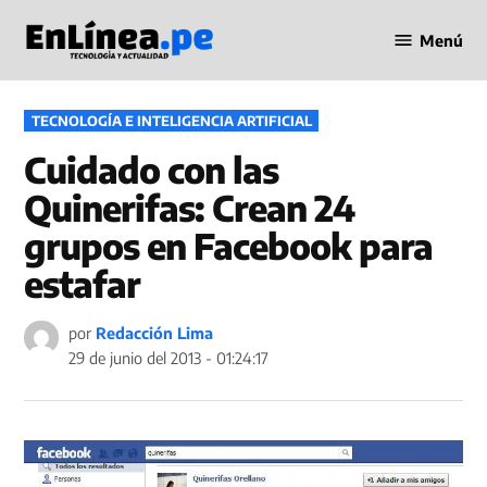
Saltar
Menú
al
Periodismo
contenido
en Línea
PUBLICADO
TECNOLOGÍA E INTELIGENCIA ARTIFICIAL
EN
Cuidado con las
Quinerifas: Crean 24
grupos en Facebook para
estafar
por
Redacción Lima
29 de junio del 2013 - 01:24:17