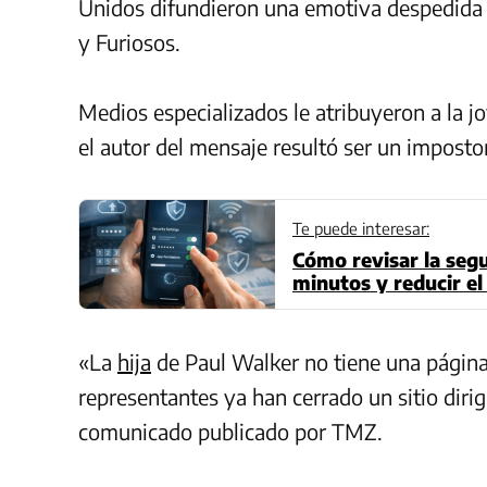
Unidos difundieron una emotiva despedi
y Furiosos.
Medios especializados le atribuyeron a la j
el autor del mensaje resultó ser un impostor
Te puede interesar:
Cómo revisar la segu
minutos y reducir el
«La
hija
de Paul Walker no tiene una página
representantes ya han cerrado un sitio diri
comunicado publicado por TMZ.