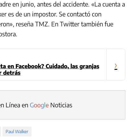
dre en junio, antes del accidente. «La cuenta a
ker es de un impostor. Se contactó con
ieron», reseña TMZ.
En
Twitter
también fue
ostora.
›
ta en Facebook? Cuidado, las granjas
r detrás
en Línea en
G
o
o
g
l
e
Noticias
Paul Walker