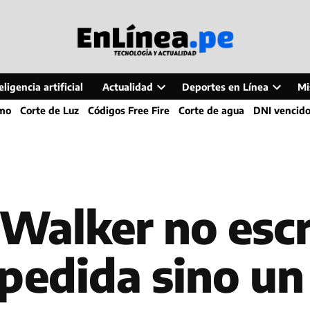
ligencia artificial
Actualidad
Deportes en Línea
Mi
Open
Open
smo
Corte de Luz
Códigos Free Fire
Corte de agua
DNI vencid
dropdown
dropdo
menu
menu
 Walker no escr
pedida sino un