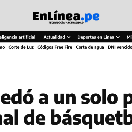
ligencia artificial
Actualidad
Deportes en Línea
Mi
Open
Open
smo
Corte de Luz
Códigos Free Fire
Corte de agua
DNI vencid
dropdown
dropdo
menu
menu
edó a un solo 
nal de básquet