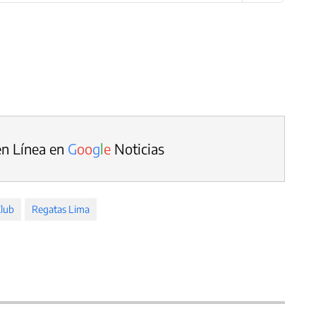
en Línea en
G
o
o
g
l
e
Noticias
Club
Regatas Lima