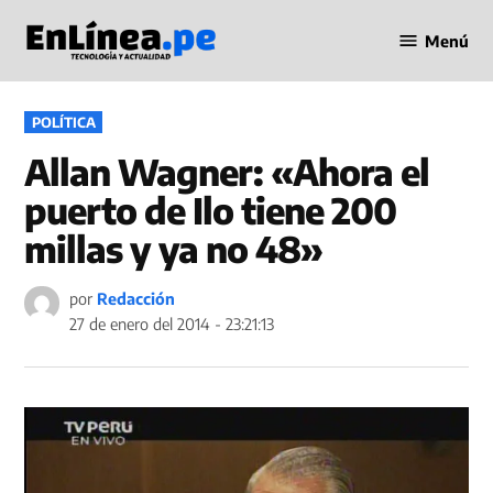
Saltar
Menú
al
Periodismo
contenido
en Línea
PUBLICADO
POLÍTICA
EN
Allan Wagner: «Ahora el
puerto de Ilo tiene 200
millas y ya no 48»
por
Redacción
27 de enero del 2014 - 23:21:13