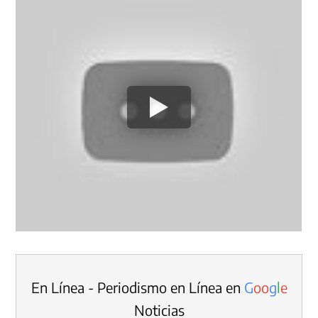
En Línea - Periodismo en Línea en
G
o
o
g
l
e
Noticias