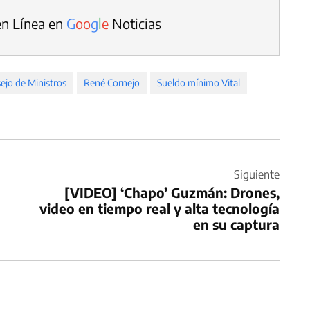
en Línea en
G
o
o
g
l
e
Noticias
ejo de Ministros
René Cornejo
Sueldo mínimo Vital
Siguiente
[VIDEO] ‘Chapo’ Guzmán: Drones,
video en tiempo real y alta tecnología
en su captura