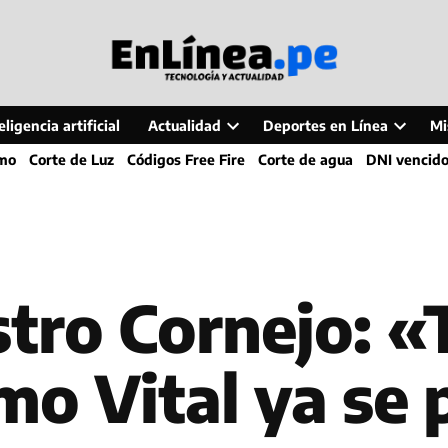
ligencia artificial
Actualidad
Deportes en Línea
Mi
Open
Open
smo
Corte de Luz
Códigos Free Fire
Corte de agua
DNI vencid
dropdown
dropdo
menu
menu
stro Cornejo: «
mo Vital ya se 