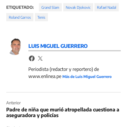
ETIQUETADO:
Grand Slam
Novak Djokovic
Rafael Nadal
Roland Garros
Tenis
LUIS MIGUEL GUERRERO
Periodista (redactor y reportero) de
www.enlinea.pe
Más de Luis Miguel Guerrero
Navegación
de
Anterior
Padre de niña que murió atropellada cuestiona a
entradas
aseguradora y policías