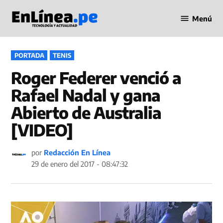
Saltar
Menú
al
Periodismo
contenido
en Línea
PUBLICADO
PORTADA
TENIS
EN
Roger Federer venció a
Rafael Nadal y gana
Abierto de Australia
[VIDEO]
por
Redacción En Línea
29 de enero del 2017 - 08:47:32