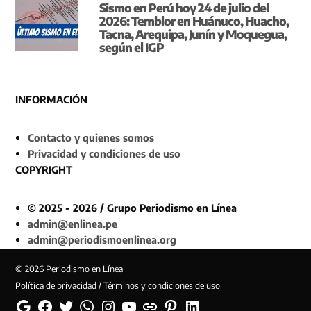
Sismo en Perú hoy 24 de julio del
2026: Temblor en Huánuco, Huacho,
Tacna, Arequipa, Junín y Moquegua,
según el IGP
INFORMACIÓN
Contacto y quienes somos
Privacidad y condiciones de uso
COPYRIGHT
© 2025 - 2026 / Grupo Periodismo en Línea
admin@enlinea.pe
admin@periodismoenlinea.org
© 2026 Periodismo en Línea
Política de privacidad / Términos y condiciones de uso
Google
Facebook
Twitter
Whatsapp
Instagram
YouTube
Web
Pinterest
Linkedin