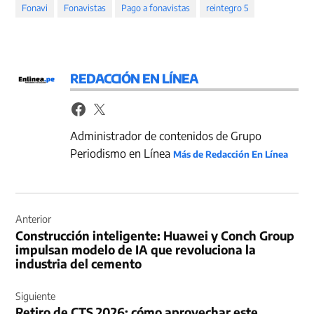
Fonavi
Fonavistas
Pago a fonavistas
reintegro 5
REDACCIÓN EN LÍNEA
Administrador de contenidos de Grupo
Periodismo en Línea
Más de Redacción En Línea
Navegación
de
Anterior
Construcción inteligente: Huawei y Conch Group
entradas
impulsan modelo de IA que revoluciona la
industria del cemento
Siguiente
Retiro de CTS 2026: cómo aprovechar este