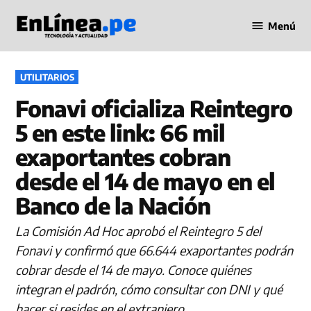
Saltar
Menú
al
Periodismo
contenido
en Línea
PUBLICADO
UTILITARIOS
EN
Fonavi oficializa Reintegro
5 en este link: 66 mil
exaportantes cobran
desde el 14 de mayo en el
Banco de la Nación
La Comisión Ad Hoc aprobó el Reintegro 5 del
Fonavi y confirmó que 66.644 exaportantes podrán
cobrar desde el 14 de mayo. Conoce quiénes
integran el padrón, cómo consultar con DNI y qué
hacer si resides en el extranjero.