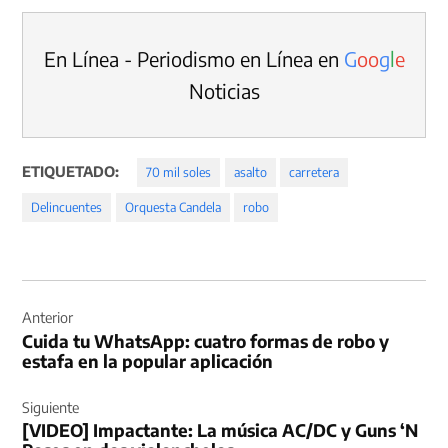
En Línea - Periodismo en Línea en
G
o
o
g
l
e
Noticias
ETIQUETADO:
70 mil soles
asalto
carretera
Delincuentes
Orquesta Candela
robo
Navegación
de
Anterior
Cuida tu WhatsApp: cuatro formas de robo y
entradas
estafa en la popular aplicación
Siguiente
[VIDEO] Impactante: La música AC/DC y Guns ‘N