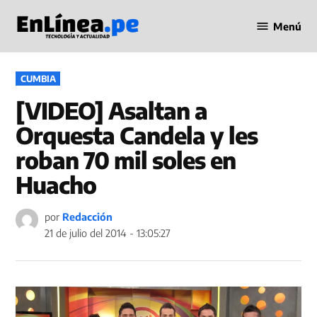
Saltar
Menú
al
Periodismo
contenido
en Línea
PUBLICADO
CUMBIA
EN
[VIDEO] Asaltan a
Orquesta Candela y les
roban 70 mil soles en
Huacho
por
Redacción
21 de julio del 2014 - 13:05:27