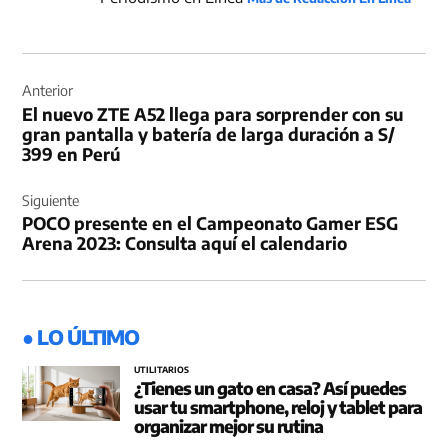
Navegación
de
Anterior
El nuevo ZTE A52 llega para sorprender con su
entradas
gran pantalla y batería de larga duración a S/
399 en Perú
Siguiente
POCO presente en el Campeonato Gamer ESG
Arena 2023: Consulta aquí el calendario
● LO ÚLTIMO
UTILITARIOS
¿Tienes un gato en casa? Así puedes
usar tu smartphone, reloj y tablet para
organizar mejor su rutina