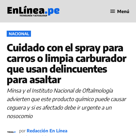
Saltar
Menú
al
Periodismo
contenido
en Línea
PUBLICADO
NACIONAL
EN
Cuidado con el spray para
carros o limpia carburador
que usan delincuentes
para asaltar
Minsa y el Instituto Nacional de Oftalmología
advierten que este producto químico puede causar
ceguera y si es afectado debe ir urgente a un
nosocomio
por
Redacción En Línea