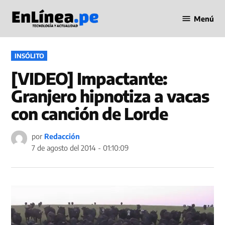
Saltar
Menú
al
Periodismo
contenido
en Línea
PUBLICADO
INSÓLITO
EN
[VIDEO] Impactante:
Granjero hipnotiza a vacas
con canción de Lorde
por
Redacción
7 de agosto del 2014 - 01:10:09