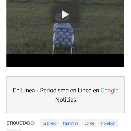
En Línea - Periodismo en Línea en
G
o
o
g
l
e
Noticias
ETIQUETADO:
Granjero
hipnotiza
Lorde
Trombón