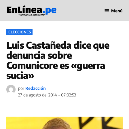
Saltar
Menú
al
Periodismo
contenido
en Línea
PUBLICADO
ELECCIONES
EN
Luis Castañeda dice que
denuncia sobre
Comunicore es «guerra
sucia»
por
Redacción
27 de agosto del 2014 - 07:02:53