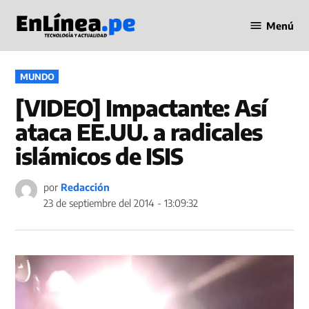
Saltar
Menú
al
Periodismo
contenido
en Línea
PUBLICADO
MUNDO
EN
[VIDEO] Impactante: Así
ataca EE.UU. a radicales
islámicos de ISIS
por
Redacción
23 de septiembre del 2014 - 13:09:32