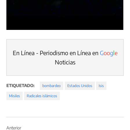
En Línea - Periodismo en Línea en
G
o
o
g
l
e
Noticias
ETIQUETADO:
bombardeo
Estados Unidos
Isis
Misiles
Radicales islámicos
Navegación
de
Anterior