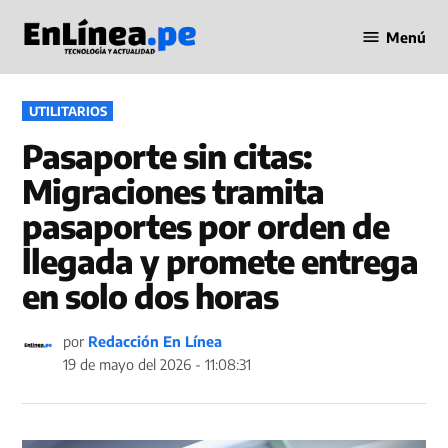
Saltar
Menú
al
Periodismo
contenido
en Línea
PUBLICADO
UTILITARIOS
EN
Pasaporte sin citas:
Migraciones tramita
pasaportes por orden de
llegada y promete entrega
en solo dos horas
por
Redacción En Línea
19 de mayo del 2026 - 11:08:31