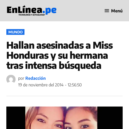
Saltar
Menú
al
Periodismo
contenido
en Línea
PUBLICADO
MUNDO
EN
Hallan asesinadas a Miss
Honduras y su hermana
tras intensa búsqueda
por
Redacción
19 de noviembre del 2014 - 12:56:50