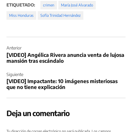
ETIQUETADO:
crimen
María José Alvarado
Miss Honduras
Sofía Trinidad Hernández
Navegación
de
Anterior
[VIDEO] Angélica Rivera anuncia venta de lujosa
entradas
mansión tras escándalo
Siguiente
[VIDEO] Impactante: 10 imágenes misteriosas
que no tiene explicación
Deja un comentario
Tu dirección de correo electrónico no será publicada.
Los campos