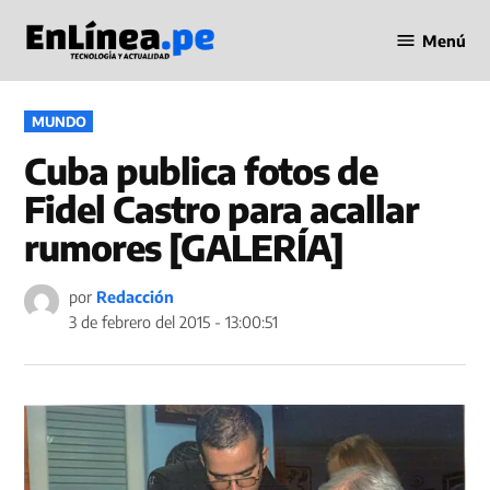
Saltar
Menú
al
Periodismo
contenido
en Línea
PUBLICADO
MUNDO
EN
Cuba publica fotos de
Fidel Castro para acallar
rumores [GALERÍA]
por
Redacción
3 de febrero del 2015 - 13:00:51