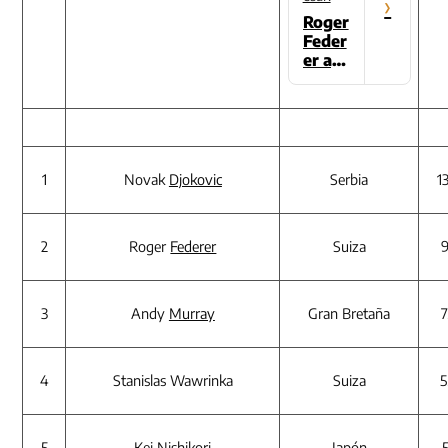
›
Roger
Feder
er agi
gantó
su ley
enda
tras c
onsag
rarse
1
Novak
Djokovic
Serbia
1
camp
eón d
el Abi
2
Roger
Federer
Suiza
9
erto d
e Aus
tralia
3
Andy
Murray
Gran Bretaña
7
4
Stanislas Wawrinka
Suiza
5
5
Kei Nishikori
Japón