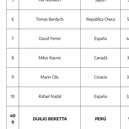
6
Tomas Berdych
República Checa
5
7
David Ferrer
España
4
8
Milos Raonic
Canadá
3
9
Marin Cilic
Croacia
3
10
Rafael Nadal
España
3
40
DUILIO BERETTA
PERÚ
9