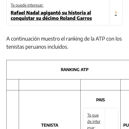
Te puede interesar:
›
Rafael Nadal agigantó su historia al
conquistar su décimo Roland Garros
A continuación muestro el ranking de la ATP con los
tenistas peruanos incluidos.
RANKING ATP
PAIS
Te pue
de inter
TENISTA
PU
esar: