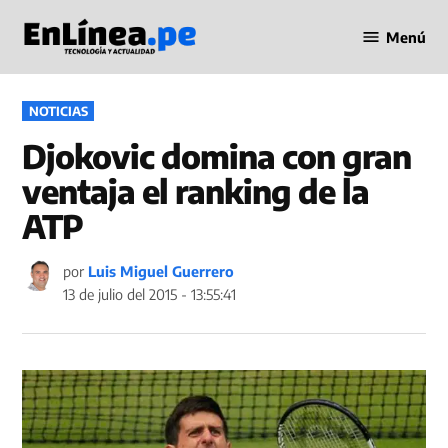
Saltar
Menú
al
Periodismo
contenido
en Línea
PUBLICADO
NOTICIAS
EN
Djokovic domina con gran
ventaja el ranking de la
ATP
por
Luis Miguel Guerrero
13 de julio del 2015 - 13:55:41