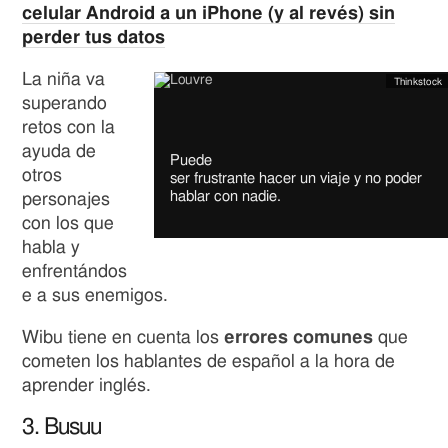
celular Android a un iPhone (y al revés) sin
perder tus datos
La niña va
Thinkstock
Image
copyright
superando
Image
retos con la
ayuda de
Puede
caption
otros
ser frustrante hacer un viaje y no poder
hablar con nadie.
personajes
con los que
habla y
enfrentándos
e a sus enemigos.
Wibu tiene en cuenta los
errores comunes
que
cometen los hablantes de español a la hora de
aprender inglés.
3. Busuu