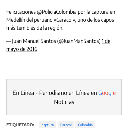
Felicitaciones
@PoliciaColombia
por la captura en
Medellín del peruano «Caracol», uno de los capos
más temibles de la región.
— Juan Manuel Santos (@JuanManSantos)
1 de
mayo de 2016
En Línea - Periodismo en Línea en
G
o
o
g
l
e
Noticias
ETIQUETADO:
captura
Caracol
Colombia