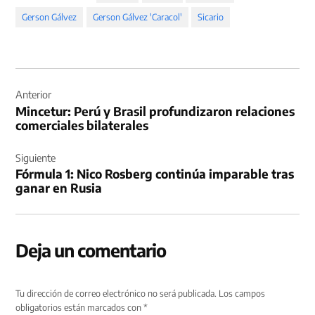
Gerson Gálvez
Gerson Gálvez 'Caracol'
Sicario
Navegación
de
Anterior
Mincetur: Perú y Brasil profundizaron relaciones
entradas
comerciales bilaterales
Siguiente
Fórmula 1: Nico Rosberg continúa imparable tras
ganar en Rusia
Deja un comentario
Tu dirección de correo electrónico no será publicada.
Los campos
obligatorios están marcados con
*