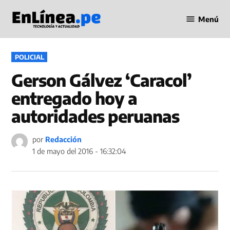
Saltar
Menú
al
Periodismo
contenido
en Línea
PUBLICADO
POLICIAL
EN
Gerson Gálvez ‘Caracol’
entregado hoy a
autoridades peruanas
por
Redacción
1 de mayo del 2016 - 16:32:04