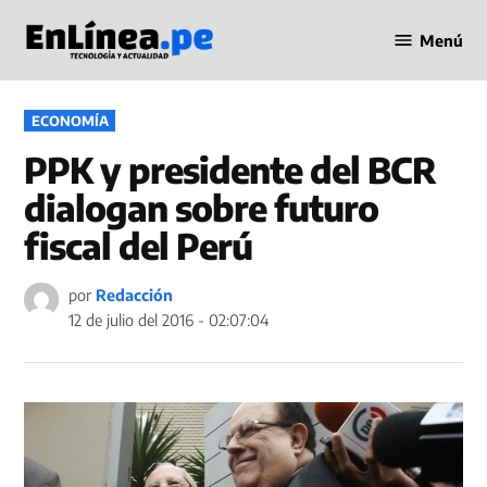
Saltar
Menú
al
Periodismo
contenido
en Línea
PUBLICADO
ECONOMÍA
EN
PPK y presidente del BCR
dialogan sobre futuro
fiscal del Perú
por
Redacción
12 de julio del 2016 - 02:07:04