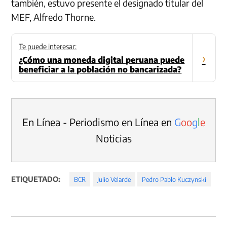
también, estuvo presente el designado titular del
MEF, Alfredo Thorne.
Te puede interesar:
›
¿Cómo una moneda digital peruana puede
beneficiar a la población no bancarizada?
En Línea - Periodismo en Línea en
G
o
o
g
l
e
Noticias
ETIQUETADO:
BCR
Julio Velarde
Pedro Pablo Kuczynski
Navegación