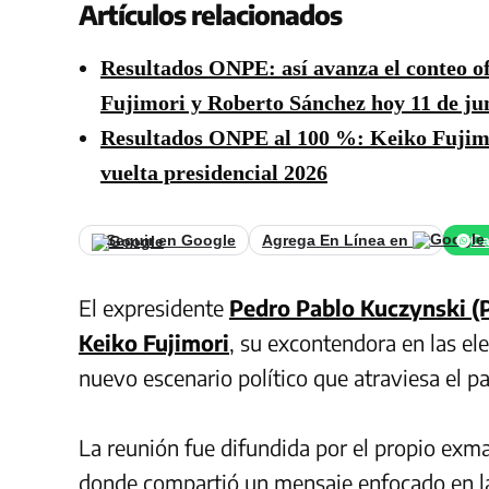
Artículos relacionados
Resultados ONPE: así avanza el conteo of
Fujimori y Roberto Sánchez hoy 11 de ju
Resultados ONPE al 100 %: Keiko Fujimo
vuelta presidencial 2026
Seguir en Google
Agrega En Línea en
Ca
El expresidente
Pedro Pablo Kuczynski (
Keiko Fujimori
, su excontendora en las el
nuevo escenario político que atraviesa el pa
La reunión fue difundida por el propio exma
donde compartió un mensaje enfocado en la r