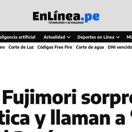
ligencia artificial
Actualidad
Deportes en Línea
Mi
Open
Open
smo
Corte de Luz
Códigos Free Fire
Corte de agua
DNI vencid
dropdown
dropdo
menu
menu
 Fujimori sorp
tica y llaman a