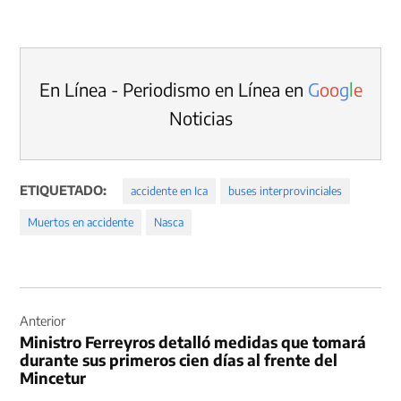
En Línea - Periodismo en Línea en
G
o
o
g
l
e
Noticias
ETIQUETADO:
accidente en Ica
buses interprovinciales
Muertos en accidente
Nasca
Navegación
de
Anterior
Ministro Ferreyros detalló medidas que tomará
entradas
durante sus primeros cien días al frente del
Mincetur