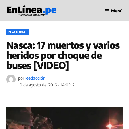
Saltar
Menú
al
Periodismo
contenido
en Línea
PUBLICADO
NACIONAL
EN
Nasca: 17 muertos y varios
heridos por choque de
buses [VIDEO]
por
Redacción
10 de agosto del 2016 - 14:05:12