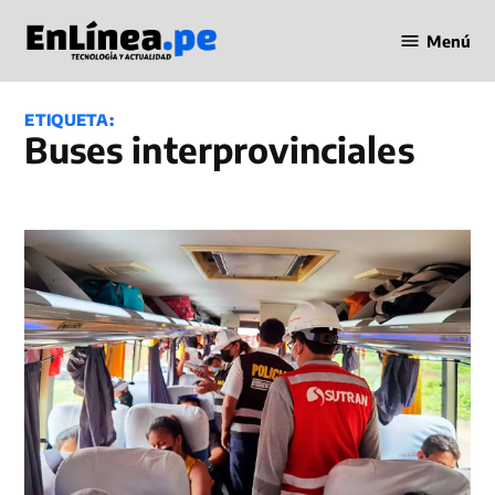
Saltar
Menú
al
Periodismo
contenido
en Línea
ETIQUETA:
buses interprovinciales