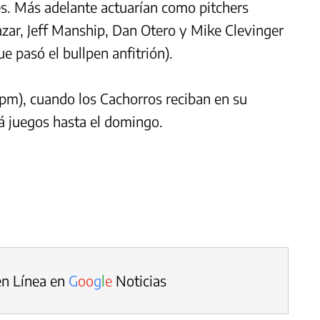
s. Más adelante actuarían como pitchers
zar, Jeff Manship, Dan Otero y Mike Clevinger
e pasó el bullpen anfitrión).
0pm), cuando los Cachorros reciban en su
brá juegos hasta el domingo.
en Línea en
G
o
o
g
l
e
Noticias