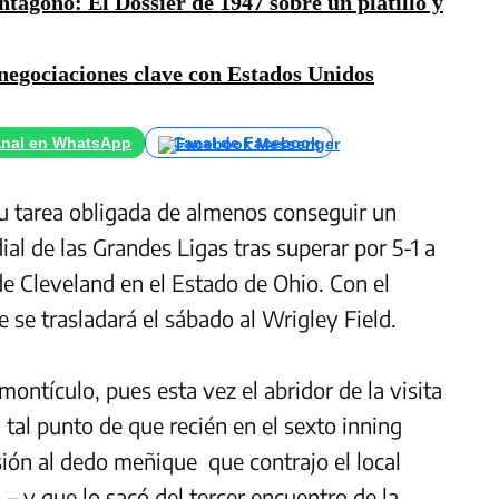
ágono: El Dossier de 1947 sobre un platillo y
negociaciones clave con Estados Unidos
nal en WhatsApp
Canal de Facebook
u tarea obligada de almenos conseguir un
ial de las Grandes Ligas tras superar por 5-1 a
 de Cleveland en el Estado de Ohio. Con el
e se trasladará el sábado al Wrigley Field.
 montículo, pues esta vez el abridor de la visita
a tal punto de que recién en el sexto inning
lesión al dedo meñique que contrajo el local
– y que lo sacó del tercer encuentro de la