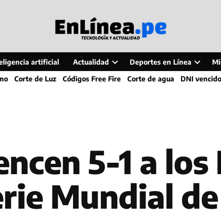
ligencia artificial
Actualidad
Deportes en Línea
Mi
Open
Open
smo
Corte de Luz
Códigos Free Fire
Corte de agua
DNI vencid
dropdown
dropdo
menu
menu
ncen 5-1 a los 
erie Mundial de