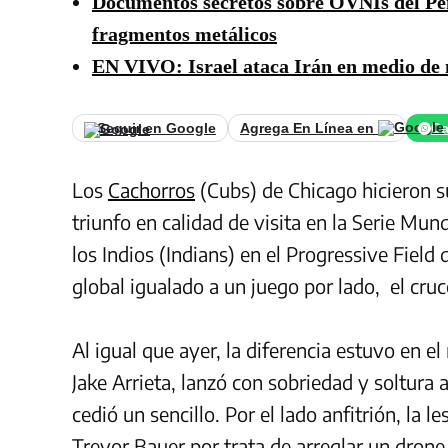
Documentos secretos sobre OVNIs del Pent
fragmentos metálicos
EN VIVO: Israel ataca Irán en medio de 
Seguir en Google
Agrega En Línea en
Ca
Los
Cachorros
(Cubs) de Chicago hicieron s
triunfo en calidad de visita en la Serie Mund
los Indios (Indians) en el Progressive Field
global igualado a un juego por lado, el cruc
Al igual que ayer, la diferencia estuvo en el
Jake Arrieta, lanzó con sobriedad y soltura 
cedió un sencillo. Por el lado anfitrión, la 
Trevor Bauer por trata de arreglar un drone 