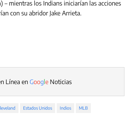
 – mientras los Indians iniciarían las acciones
ían con su abridor Jake Arrieta.
en Línea en
G
o
o
g
l
e
Noticias
leveland
Estados Unidos
Indios
MLB