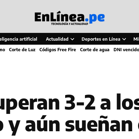
ligencia artificial
Actualidad
Deportes en Línea
Mi
Open
Open
smo
Corte de Luz
Códigos Free Fire
Corte de agua
DNI vencid
dropdown
dropdo
menu
menu
peran 3-2 a los
 y aún sueñan 