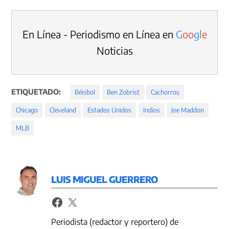
En Línea - Periodismo en Línea en
G
o
o
g
l
e
Noticias
ETIQUETADO:
Béisbol
Ben Zobrist
Cachorros
Chicago
Cleveland
Estados Unidos
Indios
Joe Maddon
MLB
LUIS MIGUEL GUERRERO
Periodista (redactor y reportero) de