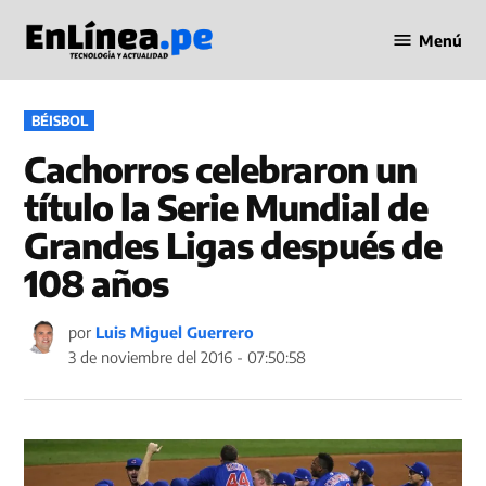
Saltar
Menú
al
Periodismo
contenido
en Línea
PUBLICADO
BÉISBOL
EN
Cachorros celebraron un
título la Serie Mundial de
Grandes Ligas después de
108 años
por
Luis Miguel Guerrero
3 de noviembre del 2016 - 07:50:58