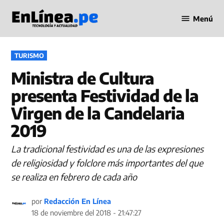
Saltar
Menú
al
Periodismo
contenido
en Línea
PUBLICADO
TURISMO
EN
Ministra de Cultura
presenta Festividad de la
Virgen de la Candelaria
2019
La tradicional festividad es una de las expresiones
de religiosidad y folclore más importantes del que
se realiza en febrero de cada año
por
Redacción En Línea
18 de noviembre del 2018 - 21:47:27