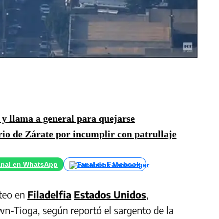
 y llama a general para quejarse
rio de Zárate por incumplir con patrullaje
nal en WhatsApp
Canal de Facebook
oteo en
Filadelfia
Estados Unidos
,
wn-Tioga, según reportó el sargento de la