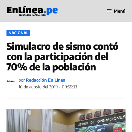
Saltar
Menú
al
Periodismo
contenido
en Línea
PUBLICADO
NACIONAL
EN
Simulacro de sismo contó
con la participación del
70% de la población
por
Redacción En Línea
16 de agosto del 2019 - 09:55:33