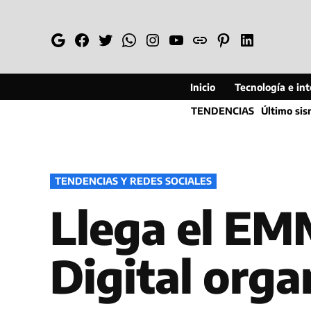
Saltar
al
Google
Facebook
Twitter
Whatsapp
Instagram
YouTube
Web
Pinterest
Linkedin
contenido
Inicio
Tecnología e inte
TENDENCIAS
Último si
PUBLICADO
TENDENCIAS Y REDES SOCIALES
EN
Llega el EM
Digital org