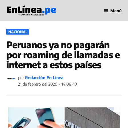
Saltar
Menú
al
Periodismo
contenido
en Línea
PUBLICADO
NACIONAL
EN
Peruanos ya no pagarán
por roaming de llamadas e
internet a estos países
por
Redacción En Línea
21 de febrero del 2020 - 14:08:49